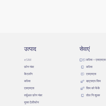
उत्पाद
सेवाएं
eSIM
कॉल्स + एसएमएस
फ़ोन नंबर
कॉल्स
कैटलॉग
एसएमएस
कॉल्स
व्हाट्सएप सिम
एसएमएस
सिम को फेंकें
वर्चुअल फ़ोन नंबर
तोल निःशुल्क
मुफ्त टेलीफोन