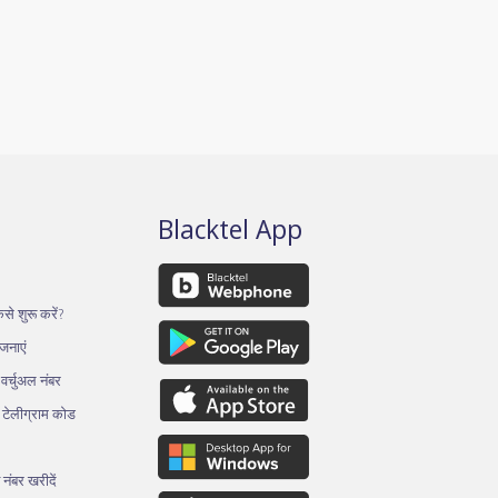
Blacktel App
से शुरू करें?
ोजनाएं
र्चुअल नंबर
थ टेलीग्राम कोड
 नंबर खरीदें