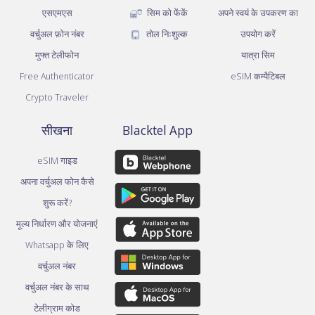
एसएमएस
सिम को फेंकें
अपने स्वयं के उपकरण का
वर्चुअल फ़ोन नंबर
तोल निःशुल्क
उपयोग करें
मुफ्त टेलीफोन
यात्रा सिम
Free Authenticator
eSIM कम्पैटिबल
Crypto Traveler
सीखना
Blacktel App
eSIM गाइड
अपना वर्चुअल फोन कैसे
शुरू करें?
मूल्य निर्धारण और योजनाएं
Whatsapp के लिए
वर्चुअल नंबर
वर्चुअल नंबर के साथ
टेलीग्राम कोड