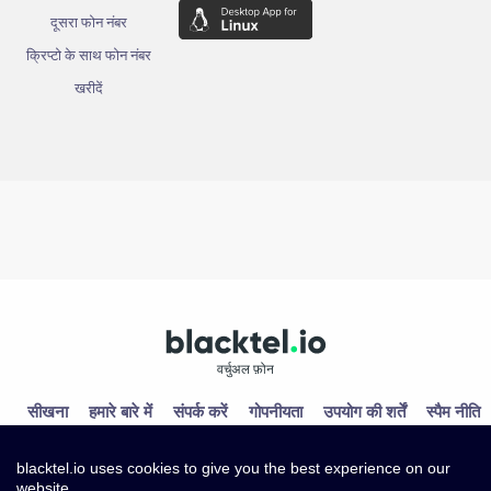
दूसरा फोन नंबर
क्रिप्टो के साथ फोन नंबर
खरीदें
वर्चुअल फ़ोन
सीखना
हमारे बारे में
संपर्क करें
गोपनीयता
उपयोग की शर्तें
स्पैम नीति
blacktel.io uses cookies to give you the best experience on our
website.