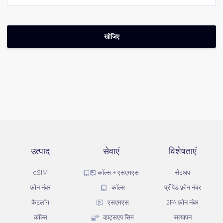
उत्पाद
सेवाएं
विशेषताएं
eSIM
कॉल्स + एसएमएस
सेटअप
फ़ोन नंबर
कॉल्स
प्रीपेड फ़ोन नंबर
कैटलॉग
एसएमएस
2FA फ़ोन नंबर
कॉल्स
व्हाट्सएप सिम
सत्यापन