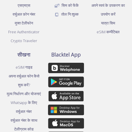
एसएमएस
सिम को फेंकें
अपने स्वयं के उपकरण का
वर्चुअल फ़ोन नंबर
तोल निःशुल्क
उपयोग करें
मुफ्त टेलीफोन
यात्रा सिम
Free Authenticator
eSIM कम्पैटिबल
Crypto Traveler
सीखना
Blacktel App
eSIM गाइड
अपना वर्चुअल फोन कैसे
शुरू करें?
मूल्य निर्धारण और योजनाएं
Whatsapp के लिए
वर्चुअल नंबर
वर्चुअल नंबर के साथ
टेलीग्राम कोड