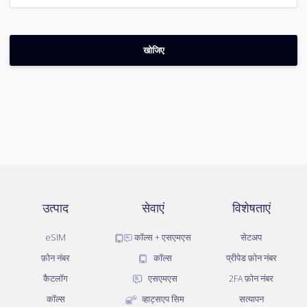
उत्पाद
सेवाएं
विशेषताएं
eSIM
कॉल्स + एसएमएस
सेटअप
फ़ोन नंबर
कॉल्स
प्रीपेड फ़ोन नंबर
कैटलॉग
एसएमएस
2FA फ़ोन नंबर
कॉल्स
व्हाट्सएप सिम
सत्यापन