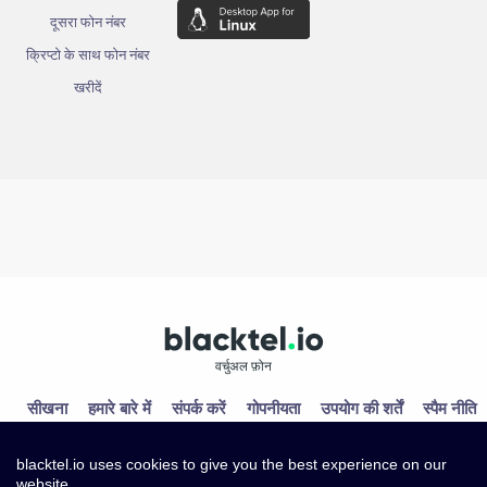
दूसरा फोन नंबर
क्रिप्टो के साथ फोन नंबर
खरीदें
वर्चुअल फ़ोन
सीखना
हमारे बारे में
संपर्क करें
गोपनीयता
उपयोग की शर्तें
स्पैम नीति
blacktel.io uses cookies to give you the best experience on our
website.