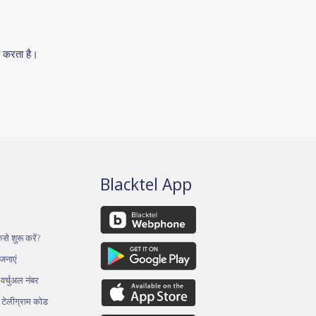
य करता है।
Blacktel App
से शुरू करें?
ोजनाएं
र्चुअल नंबर
थ टेलीग्राम कोड