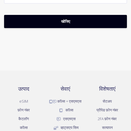
उत्पाद
सेवाएं
विशेषताएं
eSIM
कॉल्स + एसएमएस
सेटअप
फ़ोन नंबर
कॉल्स
प्रीपेड फ़ोन नंबर
कैटलॉग
एसएमएस
2FA फ़ोन नंबर
कॉल्स
व्हाट्सएप सिम
सत्यापन