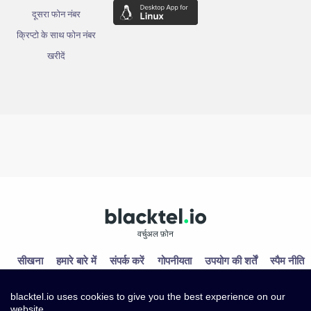
दूसरा फोन नंबर
क्रिप्टो के साथ फोन नंबर
खरीदें
वर्चुअल फ़ोन
सीखना
हमारे बारे में
संपर्क करें
गोपनीयता
उपयोग की शर्तें
स्पैम नीति
blacktel.io uses cookies to give you the best experience on our
website.