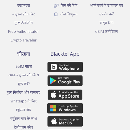
एसएमएस
सिम को फेंकें
अपने स्वयं के उपकरण का
वर्चुअल फ़ोन नंबर
तोल निःशुल्क
उपयोग करें
मुफ्त टेलीफोन
यात्रा सिम
Free Authenticator
eSIM कम्पैटिबल
Crypto Traveler
सीखना
Blacktel App
eSIM गाइड
अपना वर्चुअल फोन कैसे
शुरू करें?
मूल्य निर्धारण और योजनाएं
Whatsapp के लिए
वर्चुअल नंबर
वर्चुअल नंबर के साथ
टेलीग्राम कोड