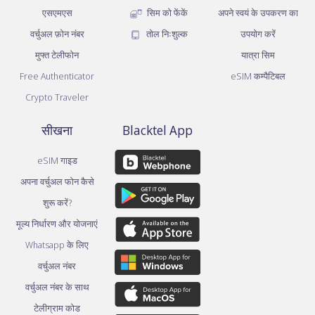
एसएमएस
सिम को फेंकें
अपने स्वयं के उपकरण का
वर्चुअल फ़ोन नंबर
तोल निःशुल्क
उपयोग करें
मुफ्त टेलीफोन
यात्रा सिम
Free Authenticator
eSIM कम्पैटिबल
Crypto Traveler
सीखना
Blacktel App
eSIM गाइड
अपना वर्चुअल फोन कैसे
शुरू करें?
मूल्य निर्धारण और योजनाएं
Whatsapp के लिए
वर्चुअल नंबर
वर्चुअल नंबर के साथ
टेलीग्राम कोड