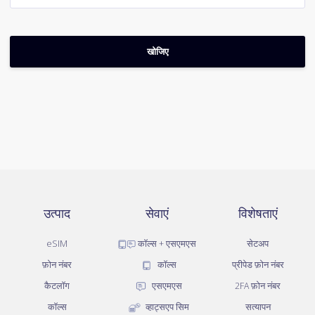
उत्पाद
सेवाएं
विशेषताएं
eSIM
कॉल्स + एसएमएस
सेटअप
फ़ोन नंबर
कॉल्स
प्रीपेड फ़ोन नंबर
कैटलॉग
एसएमएस
2FA फ़ोन नंबर
कॉल्स
व्हाट्सएप सिम
सत्यापन