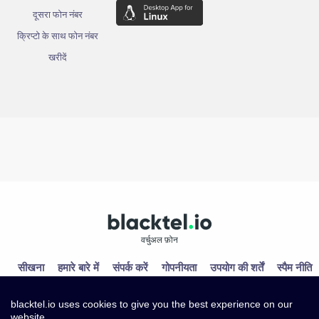
दूसरा फोन नंबर
क्रिप्टो के साथ फोन नंबर
खरीदें
वर्चुअल फ़ोन
सीखना
हमारे बारे में
संपर्क करें
गोपनीयता
उपयोग की शर्तें
स्पैम नीति
blacktel.io uses cookies to give you the best experience on our
website.