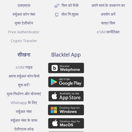
एसएमएस
सिम को फेंकें
अपने स्वयं के उपकरण का
वर्चुअल फ़ोन नंबर
तोल निःशुल्क
उपयोग करें
मुफ्त टेलीफोन
यात्रा सिम
Free Authenticator
eSIM कम्पैटिबल
Crypto Traveler
सीखना
Blacktel App
eSIM गाइड
अपना वर्चुअल फोन कैसे
शुरू करें?
मूल्य निर्धारण और योजनाएं
Whatsapp के लिए
वर्चुअल नंबर
वर्चुअल नंबर के साथ
टेलीग्राम कोड