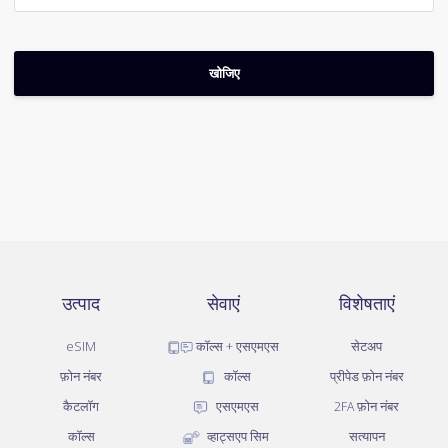
उत्पाद
सेवाएं
विशेषताएं
eSIM
कॉल्स + एसएमएस
सेटअप
फ़ोन नंबर
कॉल्स
प्रीपेड फ़ोन नंबर
कैटलॉग
एसएमएस
2FA फ़ोन नंबर
कॉल्स
व्हाट्सएप सिम
सत्यापन