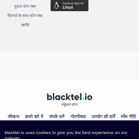
दूसरा फोन नंबर
क्रिप्टो के साथ फोन नंबर
खरीदें
वर्चुअल फ़ोन
सीखना
हमारे बारे में
संपर्क करें
गोपनीयता
उपयोग की शर्तें
स्पैम नीति
blacktel.io uses cookies to give you the best experience on our
website.