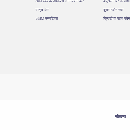
अपने स्वयं के उपकरण का उपयोग करें
वर्चुअल नंबर के सा
यात्रा सिम
दूसरा फोन नंबर
eSIM कम्पैटिबल
क्रिप्टो के साथ फोन
सीखना