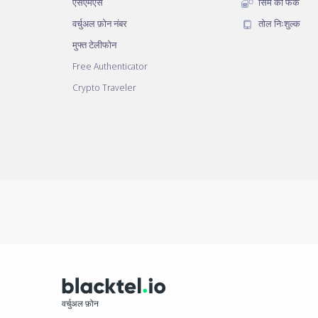
एसएमएस
सिम को फेंकें
वर्चुअल फ़ोन नंबर
तोल निःशुल्क
मुफ्त टेलीफोन
Free Authenticator
Crypto Traveler
वर्चुअल फ़ोन