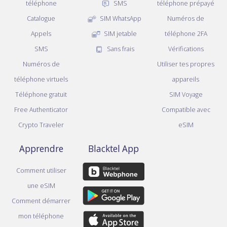
téléphone
SMS
téléphone prépayé
Catalogue
SIM WhatsApp
Numéros de
Appels
SIM jetable
téléphone 2FA
SMS
Sans frais
Vérifications
Numéros de
Utiliser tes propres
téléphone virtuels
appareils
Téléphone gratuit
SIM Voyage
Free Authenticator
Compatible avec
Crypto Traveler
eSIM
Apprendre
Blacktel App
Comment utiliser
une eSIM
Comment démarrer
mon téléphone