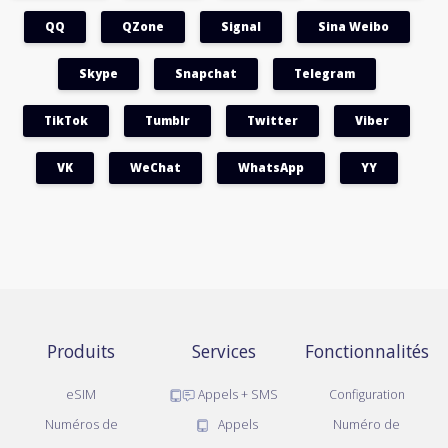
QQ
QZone
Signal
Sina Weibo
Skype
Snapchat
Telegram
TikTok
Tumblr
Twitter
Viber
VK
WeChat
WhatsApp
YY
Produits
Services
Fonctionnalités
eSIM
Appels + SMS
Configuration
Numéros de
Appels
Numéro de