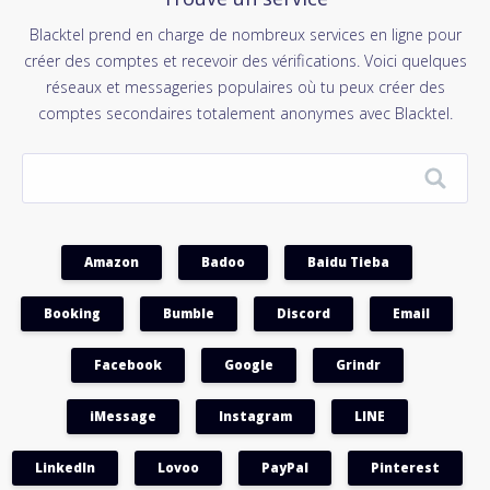
Blacktel prend en charge de nombreux services en ligne pour
créer des comptes et recevoir des vérifications. Voici quelques
réseaux et messageries populaires où tu peux créer des
comptes secondaires totalement anonymes avec Blacktel.
Amazon
Badoo
Baidu Tieba
Booking
Bumble
Discord
Email
Facebook
Google
Grindr
iMessage
Instagram
LINE
LinkedIn
Lovoo
PayPal
Pinterest