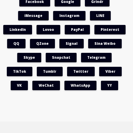
Facebook
Google
Grindr
iMessage
Instagram
LINE
LinkedIn
Lovoo
PayPal
Pinterest
QQ
QZone
Signal
Sina Weibo
Skype
Snapchat
Telegram
TikTok
Tumblr
Twitter
Viber
VK
WeChat
WhatsApp
YY