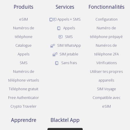
Produits
Services
Fonctionnalités
eSIM
Appels + SMS
Configuration
Numéros de
Appels
Numéro de
téléphone
SMS
téléphone prépayé
Catalogue
SIM WhatsApp
Numéros de
Appels
SIM jetable
téléphone 2FA
SMS
Sans frais
Vérifications
Numéros de
Utiliser tes propres
téléphone virtuels
appareils
Téléphone gratuit
SIM Voyage
Free Authenticator
Compatible avec
Crypto Traveler
eSIM
Apprendre
Blacktel App