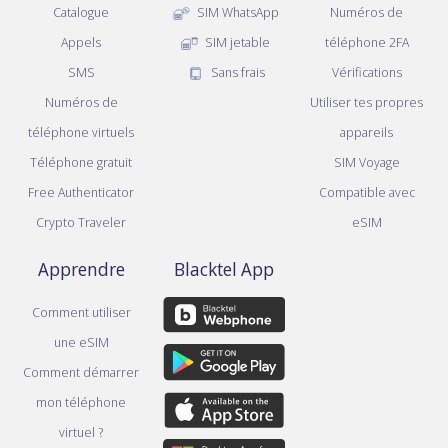
Catalogue
SIM WhatsApp
Numéros de
Appels
SIM jetable
téléphone 2FA
SMS
Sans frais
Vérifications
Numéros de
Utiliser tes propres
téléphone virtuels
appareils
Téléphone gratuit
SIM Voyage
Free Authenticator
Compatible avec
Crypto Traveler
eSIM
Apprendre
Blacktel App
Comment utiliser
une eSIM
Comment démarrer
mon téléphone
virtuel ?