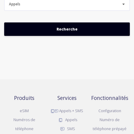
Appels
Produits
Services
Fonctionnalités
eSIM
Appels + SMS
Configuration
Numéros de
Appels
Numéro de
téléphone
SMS
téléphone prépayé