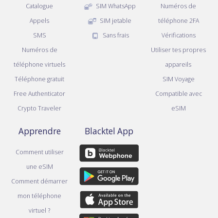
Catalogue
SIM WhatsApp
Numéros de
Appels
SIM jetable
téléphone 2FA
SMS
Sans frais
Vérifications
Numéros de
Utiliser tes propres
téléphone virtuels
appareils
Téléphone gratuit
SIM Voyage
Free Authenticator
Compatible avec
Crypto Traveler
eSIM
Apprendre
Blacktel App
Comment utiliser
une eSIM
Comment démarrer
mon téléphone
virtuel ?