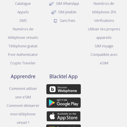
Catalogue
SIM WhatsApp
Numéros de
Appels
SIM jetable
téléphone 2FA
SMS
Sans frais
Vérifications
Numéros de
Utiliser tes propres
téléphone virtuels
appareils
Téléphone gratuit
SIM Voyage
Free Authenticator
Compatible avec
Crypto Traveler
eSIM
Apprendre
Blacktel App
Comment utiliser
une eSIM
Comment démarrer
mon téléphone
virtuel ?