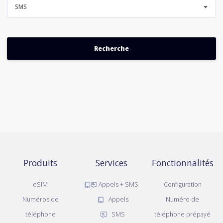
SMS
Produits
Services
Fonctionnalités
eSIM
Appels + SMS
Configuration
Numéros de
Appels
Numéro de
téléphone
SMS
téléphone prépayé