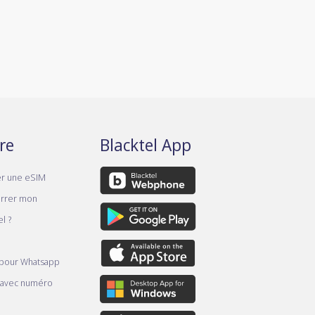
re
Blacktel App
er une eSIM
rrer mon
l ?
 pour Whatsapp
 avec numéro