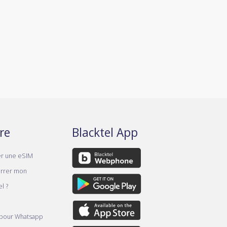
re
Blacktel App
er une eSIM
rrer mon
l ?
 pour Whatsapp