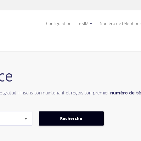
Configuration
eSIM
Numéro de téléphon
ce
 gratuit -
Inscris-toi maintenant
et reçois ton premier
numéro de té