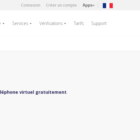
Connexion
Créer un compte
Apps
e
Services
Vérifications
Tarifs
Support
léphone virtuel gratuitement
.