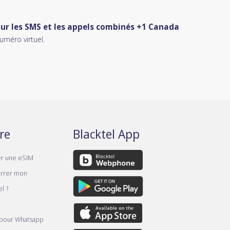
our les SMS et les appels combinés +1 Canada
uméro virtuel.
re
Blacktel App
er une eSIM
rrer mon
l ?
 pour Whatsapp