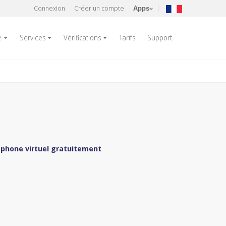
Connexion
Créer un compte
Apps
e
Services
Vérifications
Tarifs
Support
phone virtuel gratuitement
.