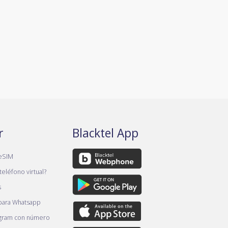
r
Blacktel App
eSIM
teléfono virtual?
s
 para Whatsapp
gram con número