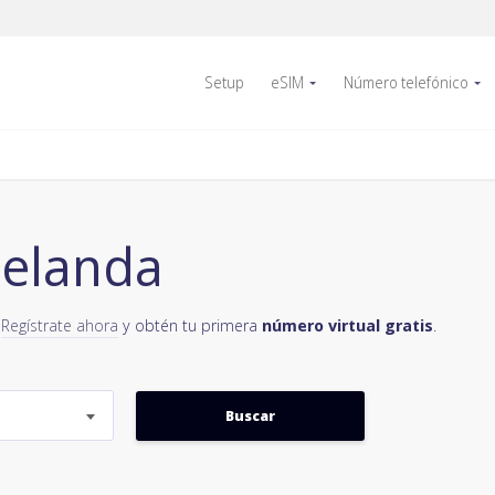
Setup
eSIM
Número telefónico
Zelanda
-
Regístrate ahora
y obtén tu primera
número virtual gratis
.