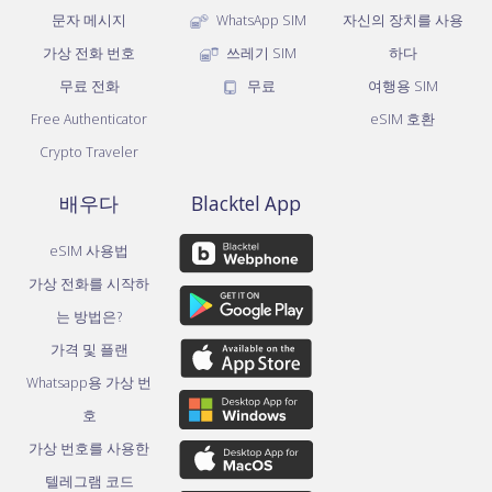
문자 메시지
WhatsApp SIM
자신의 장치를 사용
가상 전화 번호
쓰레기 SIM
하다
무료 전화
무료
여행용 SIM
Free Authenticator
eSIM 호환
Crypto Traveler
배우다
Blacktel App
eSIM 사용법
가상 전화를 시작하
는 방법은?
가격 및 플랜
Whatsapp용 가상 번
호
가상 번호를 사용한
텔레그램 코드