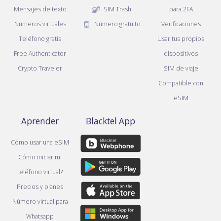
Mensajes de texto
SIM Trash
para 2FA
Números virtuales
Número gratuito
Verificaciones
Teléfono gratis
Usar tus propios
Free Authenticator
dispositivos
Crypto Traveler
SIM de viaje
Compatible con
eSIM
Aprender
Blacktel App
Cómo usar una eSIM
Cómo iniciar mi
teléfono virtual?
Precios y planes
Número virtual para
Whatsapp