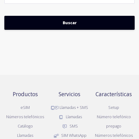
Productos
Servicios
Características
eSIM
Llamadas + SMS
Setup
Números telefónicos
Llamadas
Número telefónico
Catálogo
SMS
prepago
Llamadas
SIM WhatsApp
Números telefónicos