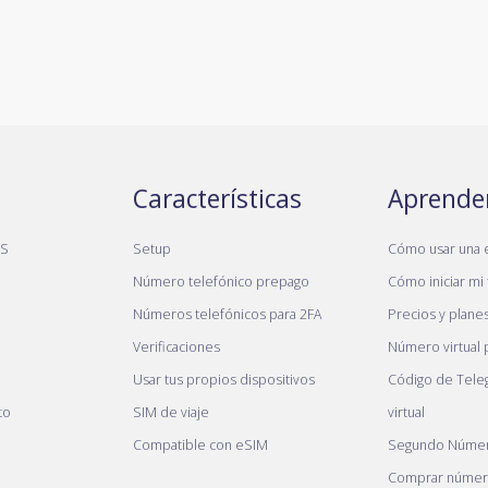
Características
Aprende
MS
Setup
Cómo usar una 
Número telefónico prepago
Cómo iniciar mi 
Números telefónicos para 2FA
Precios y plane
Verificaciones
Número virtual
Usar tus propios dispositivos
Código de Tele
to
SIM de viaje
virtual
Compatible con eSIM
Segundo Númer
Comprar número