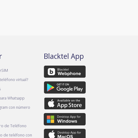
r
Blacktel App
eSIM
teléfono virtual?
s
 para Whatsapp
gram con número
o de Teléfono
 de teléfono con