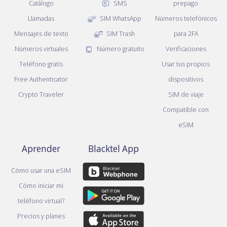
Catálogo
SMS
prepago
Llamadas
SIM WhatsApp
Números telefónicos
Mensajes de texto
SIM Trash
para 2FA
Números virtuales
Número gratuito
Verificaciones
Teléfono gratis
Usar tus propios
Free Authenticator
dispositivos
Crypto Traveler
SIM de viaje
Compatible con
eSIM
Aprender
Blacktel App
Cómo usar una eSIM
Cómo iniciar mi
teléfono virtual?
Precios y planes