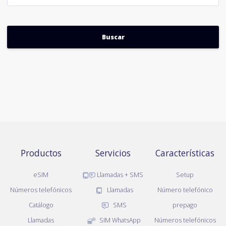
Productos
Servicios
Características
eSIM
Llamadas + SMS
Setup
Números telefónicos
Llamadas
Número telefónico
Catálogo
SMS
prepago
Llamadas
SIM WhatsApp
Números telefónicos