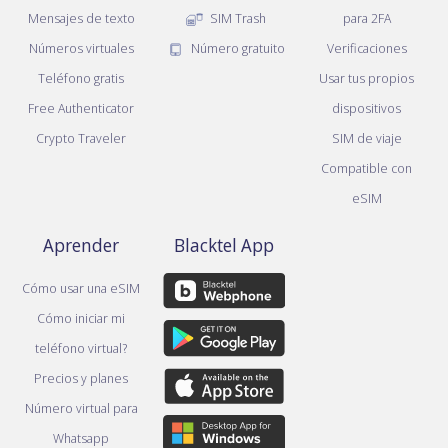
Mensajes de texto
SIM Trash
para 2FA
Números virtuales
Número gratuito
Verificaciones
Teléfono gratis
Usar tus propios
Free Authenticator
dispositivos
Crypto Traveler
SIM de viaje
Compatible con
eSIM
Aprender
Blacktel App
Cómo usar una eSIM
Cómo iniciar mi
teléfono virtual?
Precios y planes
Número virtual para
Whatsapp