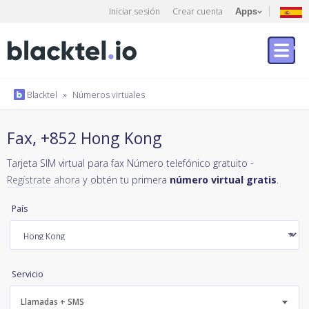
Iniciar sesión
Crear cuenta
Apps
Blacktel
»
Números virtuales
Fax, +852 Hong Kong
Tarjeta SIM virtual para fax Número telefónico gratuito -
Regístrate ahora
y obtén tu primera
número virtual gratis
.
País
Servicio
Llamadas + SMS