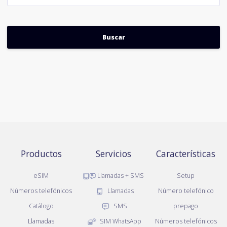
Productos
Servicios
Características
eSIM
Llamadas + SMS
Setup
Números telefónicos
Llamadas
Número telefónico
Catálogo
SMS
prepago
Llamadas
SIM WhatsApp
Números telefónicos