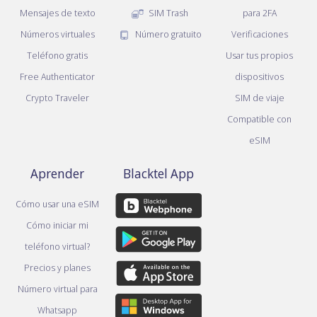
Mensajes de texto
SIM Trash
para 2FA
Números virtuales
Número gratuito
Verificaciones
Teléfono gratis
Usar tus propios
Free Authenticator
dispositivos
Crypto Traveler
SIM de viaje
Compatible con
eSIM
Aprender
Blacktel App
Cómo usar una eSIM
Cómo iniciar mi
teléfono virtual?
Precios y planes
Número virtual para
Whatsapp