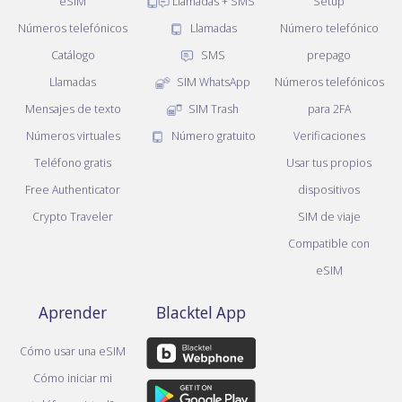
eSIM
Llamadas + SMS
Setup
Números telefónicos
Llamadas
Número telefónico
Catálogo
SMS
prepago
Llamadas
SIM WhatsApp
Números telefónicos
Mensajes de texto
SIM Trash
para 2FA
Números virtuales
Número gratuito
Verificaciones
Teléfono gratis
Usar tus propios
Free Authenticator
dispositivos
Crypto Traveler
SIM de viaje
Compatible con
eSIM
Aprender
Blacktel App
Cómo usar una eSIM
Cómo iniciar mi