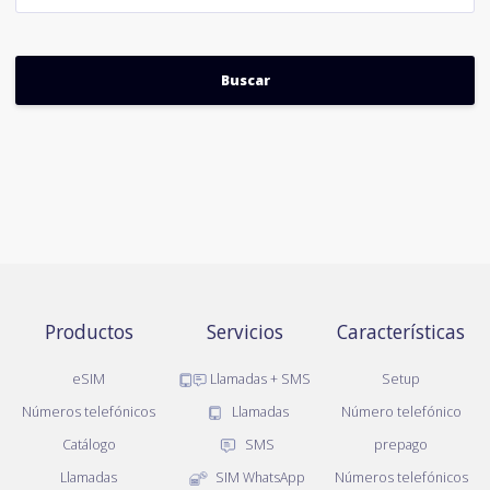
Productos
Servicios
Características
eSIM
Llamadas + SMS
Setup
Números telefónicos
Llamadas
Número telefónico
Catálogo
SMS
prepago
Llamadas
SIM WhatsApp
Números telefónicos