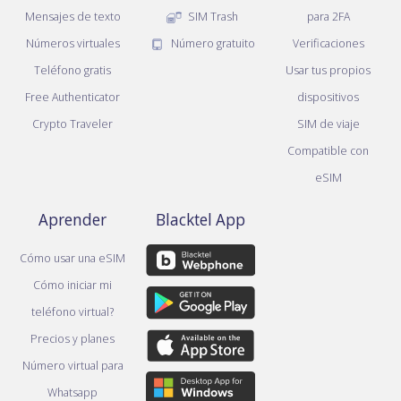
Mensajes de texto
SIM Trash
para 2FA
Números virtuales
Número gratuito
Verificaciones
Teléfono gratis
Usar tus propios
Free Authenticator
dispositivos
Crypto Traveler
SIM de viaje
Compatible con
eSIM
Aprender
Blacktel App
Cómo usar una eSIM
Cómo iniciar mi
teléfono virtual?
Precios y planes
Número virtual para
Whatsapp