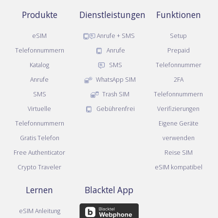
Produkte
Dienstleistungen
Funktionen
eSIM
Anrufe + SMS
Setup
Telefonnummern
Anrufe
Prepaid
Katalog
SMS
Telefonnummer
Anrufe
WhatsApp SIM
2FA
SMS
Trash SIM
Telefonnummern
Virtuelle
Gebührenfrei
Verifizierungen
Telefonnummern
Eigene Geräte
Gratis Telefon
verwenden
Free Authenticator
Reise SIM
Crypto Traveler
eSIM kompatibel
Lernen
Blacktel App
eSIM Anleitung