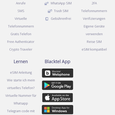
Anrufe
WhatsApp SIM
2FA
SMS
Trash SIM
Telefonnummern
Virtuelle
Gebührenfrei
Verifizierungen
Telefonnummern
Eigene Geräte
Gratis Telefon
verwenden
Free Authenticator
Reise SIM
Crypto Traveler
eSIM kompatibel
Lernen
Blacktel App
eSIM Anleitung
Wie starte ich mein
virtuelles Telefon?
Virtuelle Nummer für
Whatsapp
Telegram code mit