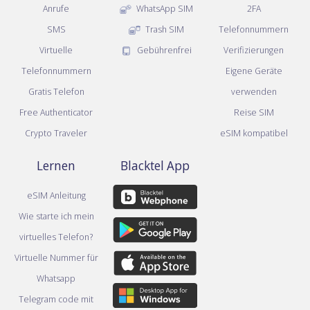
Anrufe
WhatsApp SIM
2FA
SMS
Trash SIM
Telefonnummern
Virtuelle
Gebührenfrei
Verifizierungen
Telefonnummern
Eigene Geräte
Gratis Telefon
verwenden
Free Authenticator
Reise SIM
Crypto Traveler
eSIM kompatibel
Lernen
Blacktel App
eSIM Anleitung
Wie starte ich mein
virtuelles Telefon?
Virtuelle Nummer für
Whatsapp
Telegram code mit