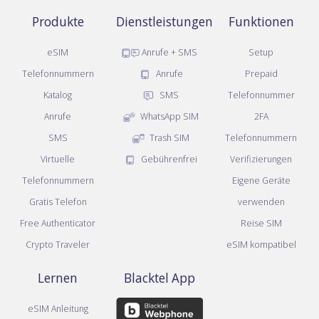
Produkte
Dienstleistungen
Funktionen
eSIM
Anrufe + SMS
Setup
Telefonnummern
Anrufe
Prepaid
Katalog
SMS
Telefonnummer
Anrufe
WhatsApp SIM
2FA
SMS
Trash SIM
Telefonnummern
Virtuelle
Gebührenfrei
Verifizierungen
Telefonnummern
Eigene Geräte
Gratis Telefon
verwenden
Free Authenticator
Reise SIM
Crypto Traveler
eSIM kompatibel
Lernen
Blacktel App
eSIM Anleitung