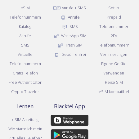
eSIM
Anrufe + SMS
Setup
Telefonnummern
Anrufe
Prepaid
Katalog
SMS
Telefonnummer
Anrufe
WhatsApp SIM
2FA
SMS
Trash SIM
Telefonnummern
Virtuelle
Gebührenfrei
Verifizierungen
Telefonnummern
Eigene Geräte
Gratis Telefon
verwenden
Free Authenticator
Reise SIM
Crypto Traveler
eSIM kompatibel
Lernen
Blacktel App
eSIM Anleitung
Wie starte ich mein
virtuelles Telefon?