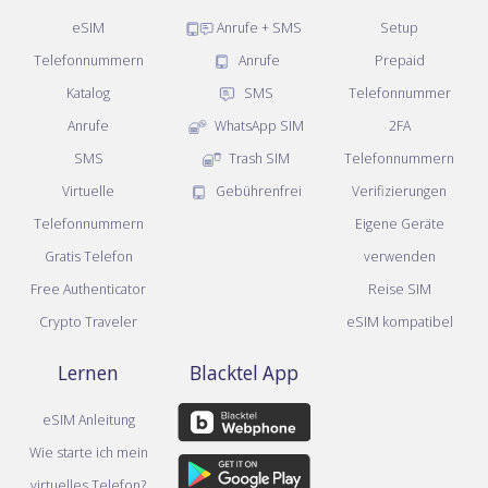
eSIM
Anrufe + SMS
Setup
Telefonnummern
Anrufe
Prepaid
Katalog
SMS
Telefonnummer
Anrufe
WhatsApp SIM
2FA
SMS
Trash SIM
Telefonnummern
Virtuelle
Gebührenfrei
Verifizierungen
Telefonnummern
Eigene Geräte
Gratis Telefon
verwenden
Free Authenticator
Reise SIM
Crypto Traveler
eSIM kompatibel
Lernen
Blacktel App
eSIM Anleitung
Wie starte ich mein
virtuelles Telefon?