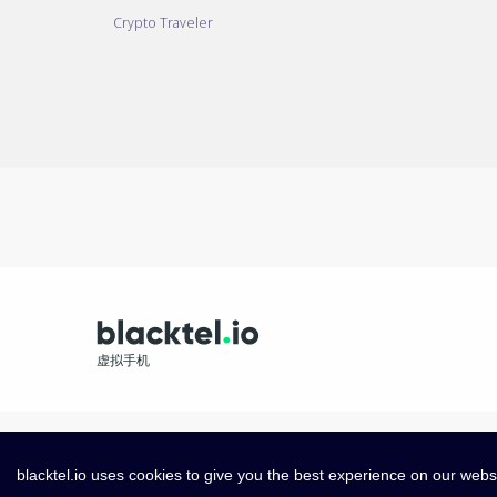
Crypto Traveler
虚拟手机
blacktel.io uses cookies to give you the best experience on our webs