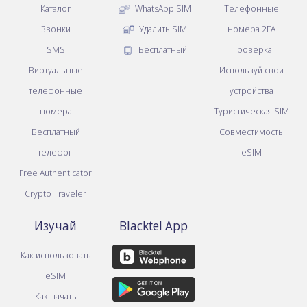
Каталог
WhatsApp SIM
Телефонные
Звонки
Удалить SIM
номера 2FA
SMS
Бесплатный
Проверка
Виртуальные
Используй свои
телефонные
устройства
номера
Туристическая SIM
Бесплатный
Совместимость
телефон
eSIM
Free Authenticator
Crypto Traveler
Изучай
Blacktel App
Как использовать
eSIM
Как начать