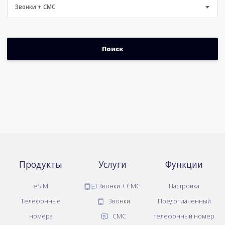
Звонки + СМС
Продукты
Услуги
Функции
eSIM
Звонки + СМС
Настройка
Телефонные
Звонки
Предоплаченный
номера
СМС
телефонный номер