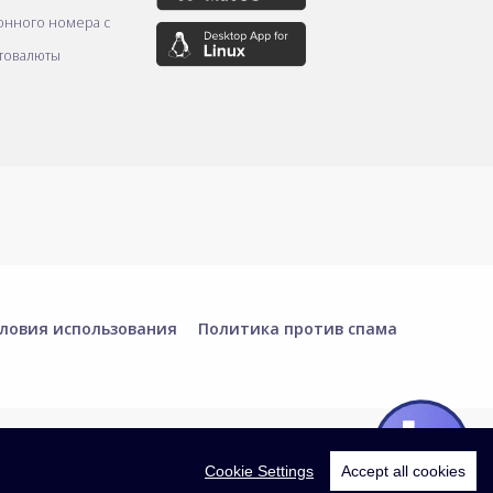
онного номера с
товалюты
ловия использования
Политика против спама
Cookie Settings
Accept all cookies