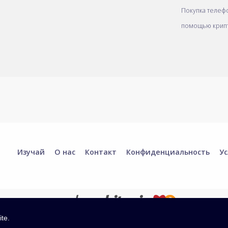
Покупка телеф
помощью крип
Изучай
О нас
Контакт
Конфиденциальность
Ус
ite.