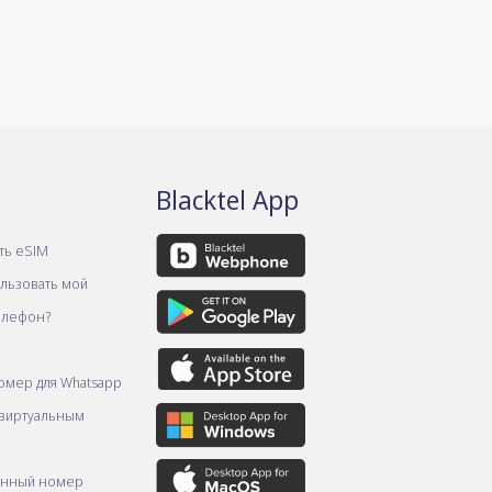
Blacktel App
ть eSIM
ользовать мой
елефон?
омер для Whatsapp
 виртуальным
онный номер