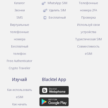
Каталог
WhatsApp SIM
Телефонные
Звонки
Удалить SIM
номера 2FA
SMS
Бесплатный
Проверка
Виртуальные
Используй свои
телефонные
устройства
номера
Туристическая SIM
Бесплатный
Совместимость
телефон
eSIM
Free Authenticator
Crypto Traveler
Изучай
Blacktel App
Как использовать
eSIM
Как начать