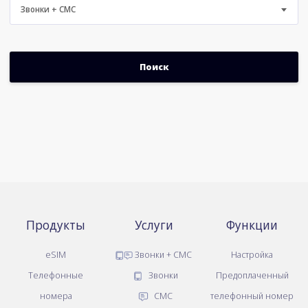
Звонки + СМС
Продукты
Услуги
Функции
eSIM
Звонки + СМС
Настройка
Телефонные
Звонки
Предоплаченный
номера
СМС
телефонный номер