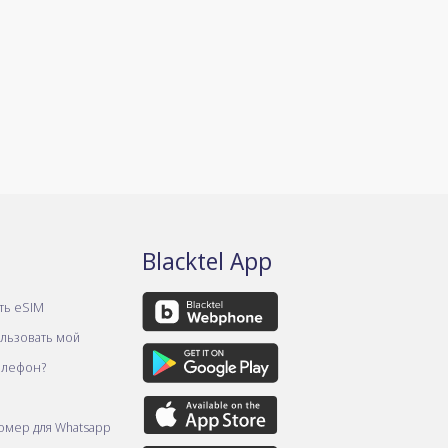
Blacktel App
ть eSIM
ользовать мой
елефон?
омер для Whatsapp