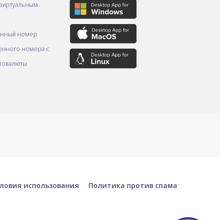
 виртуальным
онный номер
онного номера с
товалюты
ловия использования
Политика против спама