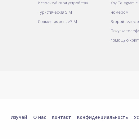
Используй свои устройства
Код Telegram с
Туристическая SIM
номером
Совместимость eSIM
Второй телеф
Покупка телеф
помощью крип
Изучай
О нас
Контакт
Конфиденциальность
Ус