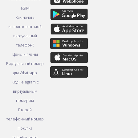
eSIM
Как начать
использовать мой
виртуальный
телефон?
Цены и планы
Виртуальный номер
для Whatsapp
Код Telegram с
виртуальным
номером
Второй
телефонный номер
Покупка
телефонного