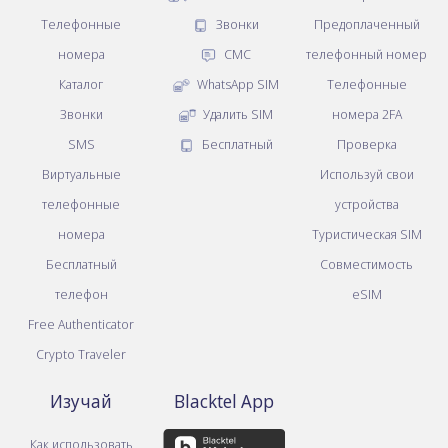
Телефонные
Звонки
Предоплаченный
номера
СМС
телефонный номер
Каталог
WhatsApp SIM
Телефонные
Звонки
Удалить SIM
номера 2FA
SMS
Бесплатный
Проверка
Виртуальные
Используй свои
телефонные
устройства
номера
Туристическая SIM
Бесплатный
Совместимость
телефон
eSIM
Free Authenticator
Crypto Traveler
Изучай
Blacktel App
Как использовать