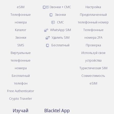
eSIM
Звонки + СМС
Настройка
Телефонные
Звонки
Предоплаченный
номера
СМС
телефонный номер
Каталог
WhatsApp SIM
Телефонные
Звонки
Удалить SIM
номера 2FA
SMS
Бесплатный
Проверка
Виртуальные
Используй свои
телефонные
устройства
номера
Туристическая SIM
Бесплатный
Совместимость
телефон
eSIM
Free Authenticator
Crypto Traveler
Изучай
Blacktel App