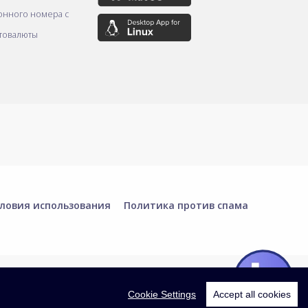
онного номера с
товалюты
ловия использования
Политика против спама
Cookie Settings
Accept all cookies