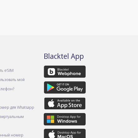
Blacktel App
ть eSIM
ользовать мой
елефон?
омер для Whatsapp
 виртуальным
онный номер