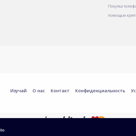
Покупка телеф
помощью крип
Изучай
О нас
Контакт
Конфиденциальность
Ус
ite.