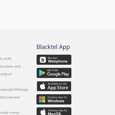
Blacktel App
ть eSIM
ользовать мой
елефон?
омер для Whatsapp
 виртуальным
онный номер