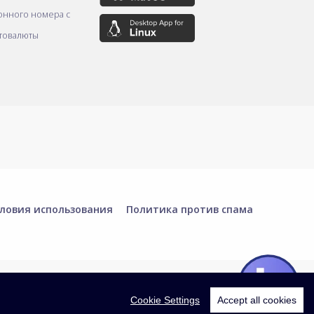
онного номера с
товалюты
ловия использования
Политика против спама
Cookie Settings
Accept all cookies