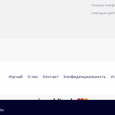
Покупка телеф
помощью крип
Изучай
О нас
Контакт
Конфиденциальность
Ус
ite.