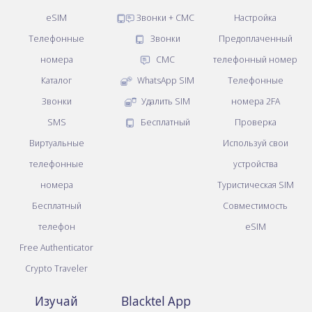
eSIM
Звонки + СМС
Настройка
Телефонные
Звонки
Предоплаченный
номера
СМС
телефонный номер
Каталог
WhatsApp SIM
Телефонные
Звонки
Удалить SIM
номера 2FA
SMS
Бесплатный
Проверка
Виртуальные
Используй свои
телефонные
устройства
номера
Туристическая SIM
Бесплатный
Совместимость
телефон
eSIM
Free Authenticator
Crypto Traveler
Изучай
Blacktel App