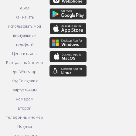
eSIM
Как начать
использовать мой
виртуальный
телефон?
Цены и планы
Виртуальный номер
для Whatsapp
Код Telegram с
виртуальным
номером
Второй
телефонный номер
Покупка
телефонного