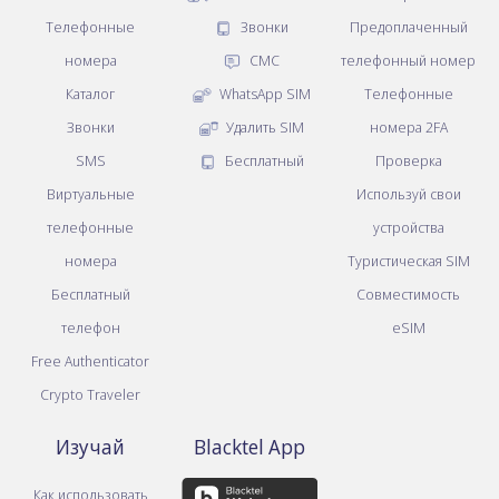
Телефонные
Звонки
Предоплаченный
номера
СМС
телефонный номер
Каталог
WhatsApp SIM
Телефонные
Звонки
Удалить SIM
номера 2FA
SMS
Бесплатный
Проверка
Виртуальные
Используй свои
телефонные
устройства
номера
Туристическая SIM
Бесплатный
Совместимость
телефон
eSIM
Free Authenticator
Crypto Traveler
Изучай
Blacktel App
Как использовать