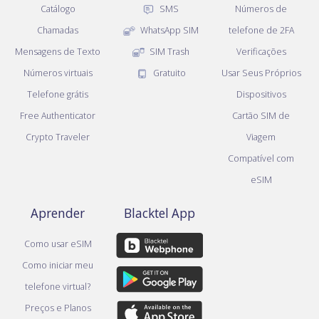
Catálogo
SMS
Números de
Chamadas
WhatsApp SIM
telefone de 2FA
Mensagens de Texto
SIM Trash
Verificações
Números virtuais
Gratuito
Usar Seus Próprios
Telefone grátis
Dispositivos
Free Authenticator
Cartão SIM de
Crypto Traveler
Viagem
Compatível com
eSIM
Aprender
Blacktel App
Como usar eSIM
Como iniciar meu
telefone virtual?
Preços e Planos