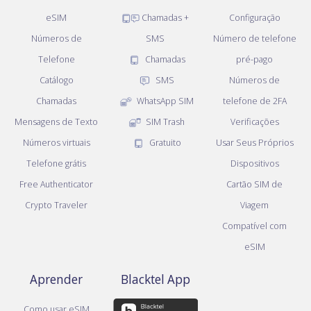
eSIM
Chamadas +
Configuração
Números de
SMS
Número de telefone
Telefone
Chamadas
pré-pago
Catálogo
SMS
Números de
Chamadas
WhatsApp SIM
telefone de 2FA
Mensagens de Texto
SIM Trash
Verificações
Números virtuais
Gratuito
Usar Seus Próprios
Telefone grátis
Dispositivos
Free Authenticator
Cartão SIM de
Crypto Traveler
Viagem
Compatível com
eSIM
Aprender
Blacktel App
Como usar eSIM