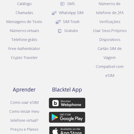
Catálogo
SMS
Números de
Chamadas
WhatsApp SIM
telefone de 2FA
Mensagens de Texto
SIM Trash
Verificações
Números virtuais
Gratuito
Usar Seus Próprios
Telefone grátis
Dispositivos
Free Authenticator
Cartão SIM de
Crypto Traveler
Viagem
Compatível com
eSIM
Aprender
Blacktel App
Como usar eSIM
Como iniciar meu
telefone virtual?
Preços e Planos