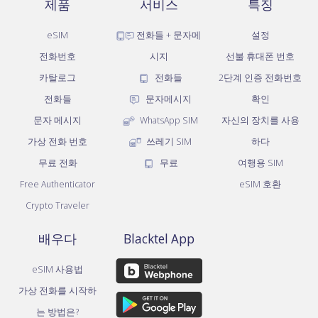
제품
서비스
특징
eSIM
전화들 + 문자메
설정
전화번호
시지
선불 휴대폰 번호
카탈로그
전화들
2단계 인증 전화번호
전화들
문자메시지
확인
문자 메시지
WhatsApp SIM
자신의 장치를 사용
가상 전화 번호
쓰레기 SIM
하다
무료 전화
무료
여행용 SIM
Free Authenticator
eSIM 호환
Crypto Traveler
배우다
Blacktel App
eSIM 사용법
가상 전화를 시작하
는 방법은?