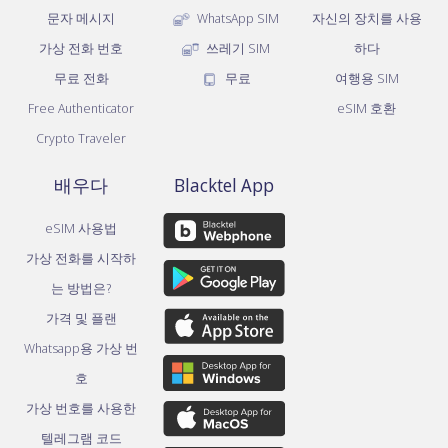
문자 메시지
WhatsApp SIM
자신의 장치를 사용
가상 전화 번호
쓰레기 SIM
하다
무료 전화
무료
여행용 SIM
Free Authenticator
eSIM 호환
Crypto Traveler
배우다
Blacktel App
eSIM 사용법
가상 전화를 시작하
는 방법은?
가격 및 플랜
Whatsapp용 가상 번
호
가상 번호를 사용한
텔레그램 코드