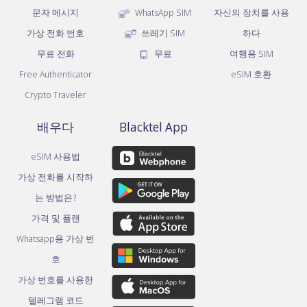
문자 메시지
WhatsApp SIM
자신의 장치를 사용
가상 전화 번호
쓰레기 SIM
하다
무료 전화
무료
여행용 SIM
Free Authenticator
eSIM 호환
Crypto Traveler
배우다
Blacktel App
eSIM 사용법
가상 전화를 시작하
는 방법은?
가격 및 플랜
Whatsapp용 가상 번
호
가상 번호를 사용한
텔레그램 코드