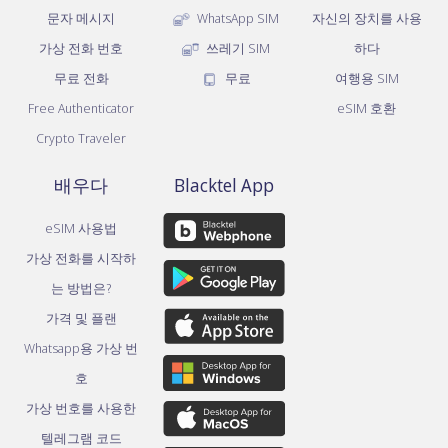
문자 메시지
WhatsApp SIM
자신의 장치를 사용
가상 전화 번호
쓰레기 SIM
하다
무료 전화
무료
여행용 SIM
Free Authenticator
eSIM 호환
Crypto Traveler
배우다
Blacktel App
eSIM 사용법
가상 전화를 시작하
는 방법은?
가격 및 플랜
Whatsapp용 가상 번
호
가상 번호를 사용한
텔레그램 코드