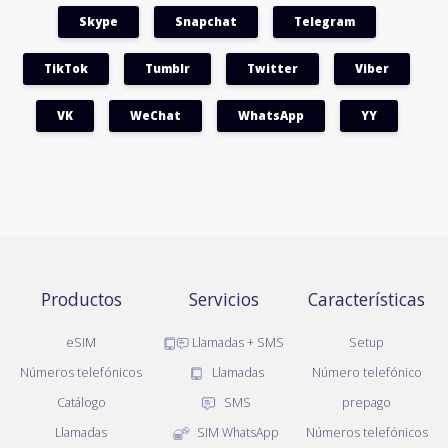
Skype
Snapchat
Telegram
TikTok
Tumblr
Twitter
Viber
VK
WeChat
WhatsApp
YY
Productos
Servicios
Características
eSIM
Llamadas + SMS
Setup
Números telefónicos
Llamadas
Número telefónico
Catálogo
SMS
prepago
Llamadas
SIM WhatsApp
Números telefónicos