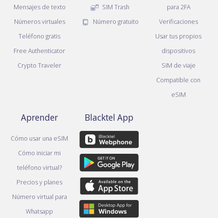
Mensajes de texto
SIM Trash
para 2FA
Números virtuales
Número gratuito
Verificaciones
Teléfono gratis
Usar tus propios
Free Authenticator
dispositivos
Crypto Traveler
SIM de viaje
Compatible con
eSIM
Aprender
Blacktel App
Cómo usar una eSIM
Cómo iniciar mi
teléfono virtual?
Precios y planes
Número virtual para
Whatsapp