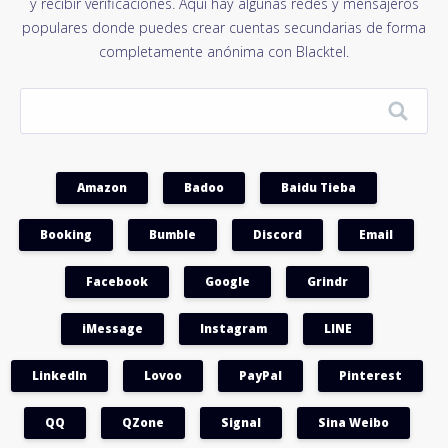
y recibir verificaciones. Aquí hay algunas redes y mensajeros
populares donde puedes crear cuentas secundarias de forma
completamente anónima con Blacktel.
Amazon
Badoo
Baidu Tieba
Booking
Bumble
Discord
Email
Facebook
Google
Grindr
iMessage
Instagram
LINE
LinkedIn
Lovoo
PayPal
Pinterest
QQ
QZone
Signal
Sina Weibo